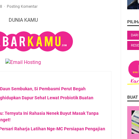
18
Posting Komentar
DUNIA KAMU
PILI
DARI
RES
 Daun Sembukan, Si Pembasmi Perut Begah
BUAT
ghidupkan Dapur Sehat Lewat Probiotik Buatan
u: Ternyata Ini Rahasia Nenek Buyut Masak Tanpa
anget!
Persari Raharja Latihan Nge-MC Persiapan Pengajian