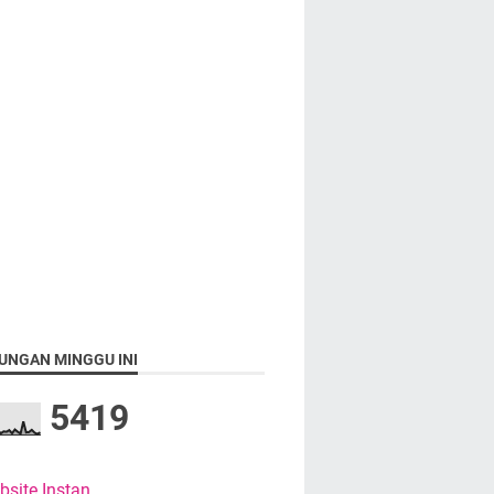
UNGAN MINGGU INI
5
4
1
9