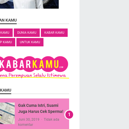
HAN KAMU
 KAMU
DUNIA KAMU
KABAR KAMU
EP KAMU
UNTUK KAMU
 KAMU
Gak Cuma Istri, Suami
Juga Harus Cek Sperma!
Juni 30, 2019
Tidak ada
komentar