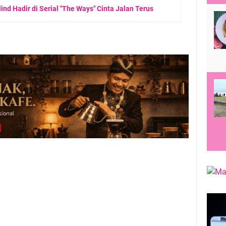
rlind Hadir di Serial "The Ways" Cinta Jalan Terus