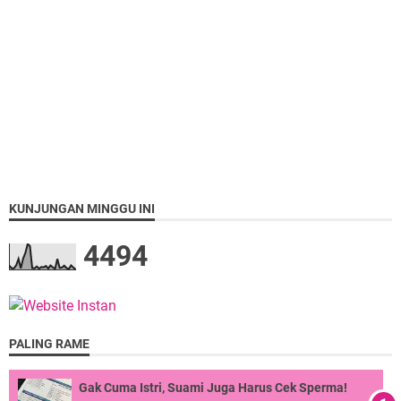
KUNJUNGAN MINGGU INI
4
4
9
4
PALING RAME
Gak Cuma Istri, Suami Juga Harus Cek Sperma!