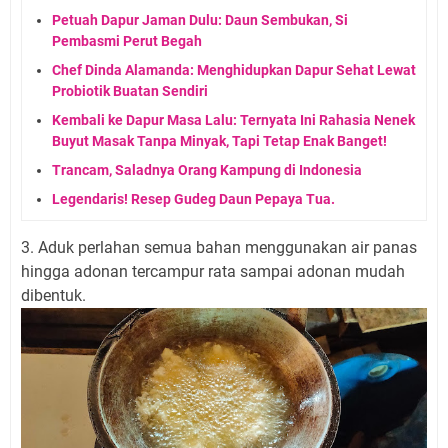
Petuah Dapur Jaman Dulu: Daun Sembukan, Si
Pembasmi Perut Begah
Chef Dinda Alamanda: Menghidupkan Dapur Sehat Lewat
Probiotik Buatan Sendiri
Kembali ke Dapur Masa Lalu: Ternyata Ini Rahasia Nenek
Buyut Masak Tanpa Minyak, Tapi Tetap Enak Banget!
Trancam, Saladnya Orang Kampung di Indonesia
Legendaris! Resep Gudeg Daun Pepaya Tua.
3. Aduk perlahan semua bahan menggunakan air panas
hingga adonan tercampur rata sampai adonan mudah
dibentuk.