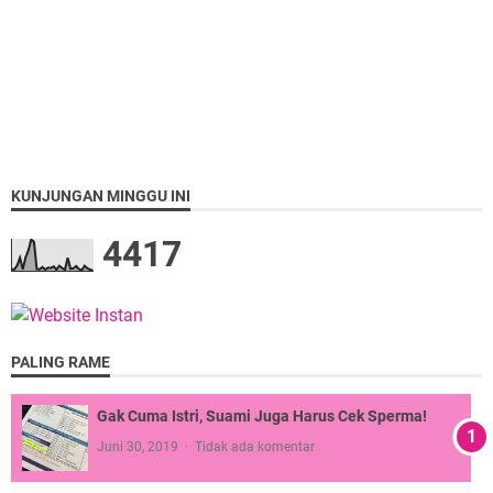
KUNJUNGAN MINGGU INI
4
4
1
7
PALING RAME
Gak Cuma Istri, Suami Juga Harus Cek Sperma!
Juni 30, 2019
Tidak ada komentar