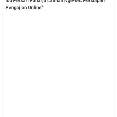
ibu Persari Raharja Latihan Nge-MC Persiapan
Pengajian Online"